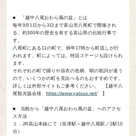
■ 「越中八尾おわら風の盆」とは
毎年9月1日から3日まで富山市八尾町で開催され
る、約300年の歴史を有する富山県の伝統行事で
す。
八尾町にある11の町で、例年17時から町流しが行
われます。町によっては、特設ステージも設けられ
ます。
それぞれの町で踊りや浴衣の色柄、唄の歌詞が違う
ので、いくつかの町を見比べるのもおすすめです。
詳しくは外部サイトもご参考ください。 【越中八
尾観光協会様
https://www.yatsuo.net/
】
■ 当館から「越中八尾おわら風の盆」へのアクセ
ス方法
１．JR高山本線にて（笹津駅～越中八尾駅／2駅10
分）