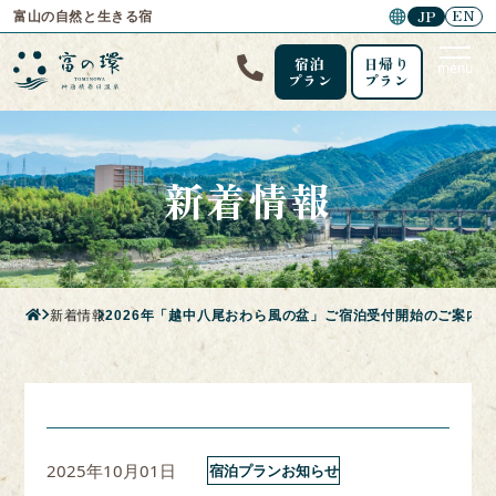
EN
JP
富山の自然と生きる宿
宿泊
日帰り
menu
プラン
プラン
新着情報
新着情報
2026年「越中八尾おわら風の盆」ご宿泊受付開始のご案内
2025年10月01日
宿泊プランお知らせ