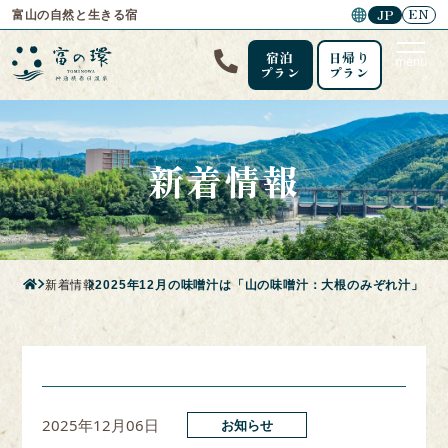
EN
JP
富山の自然と生きる宿
宿泊
日帰り
menu
プラン
プラン
新着情報
新着情報
2025年12月の味噌汁は「山の味噌汁：大根のみぞれ汁」
2025年12月06日
お知らせ