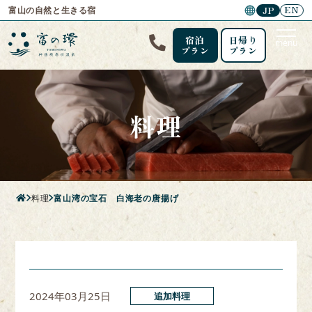
EN
JP
富山の自然と生きる宿
宿泊
日帰り
menu
プラン
プラン
料理
料理
富山湾の宝石 白海老の唐揚げ
2024年03月25日
追加料理