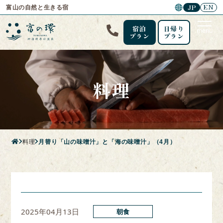
EN
JP
富山の自然と生きる宿
宿泊
日帰り
menu
プラン
プラン
料理
料理
月替り「山の味噌汁」と「海の味噌汁」（4月）
2025年04月13日
朝食