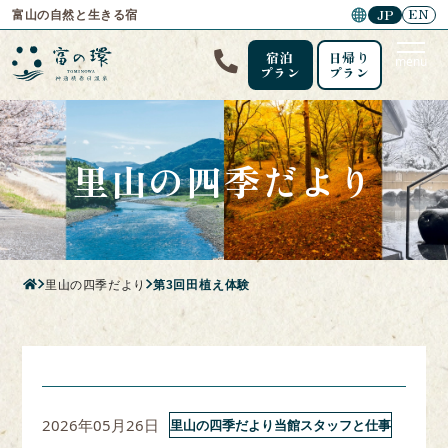
EN
JP
富山の自然と生きる宿
宿泊
日帰り
menu
プラン
プラン
里山の四季だより
里山の四季だより
第3回田植え体験
2026年05月26日
里山の四季だより当館スタッフと仕事