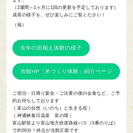
（2週間～1ヶ月に1回の更新を予定しております）
成長の様子を、ぜひ楽しみにご覧ください！
（福）
去年の田植え体験の様子
当館HP「米づくり体験」紹介ページ
ご宿泊・日帰り宴会・ご法要の後の会食など、ご予
約お待ちしております
｜富山の自然（いのち）と生きる宿｜
｜神通峡春日温泉 富の環｜
富山駅前より富山地方鉄道路線バス（5番のりば）
で約50分！終点が当館正面です