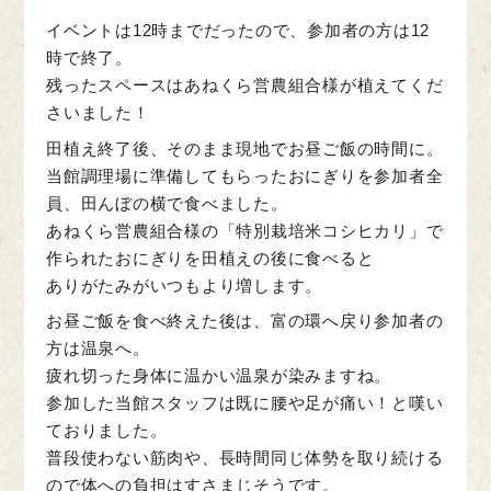
イベントは12時までだったので、参加者の方は12
時で終了。
残ったスペースはあねくら営農組合様が植えてくだ
さいました！
田植え終了後、そのまま現地でお昼ご飯の時間に。
当館調理場に準備してもらったおにぎりを参加者全
員、田んぼの横で食べました。
あねくら営農組合様の「特別栽培米コシヒカリ」で
作られたおにぎりを田植えの後に食べると
ありがたみがいつもより増します。
お昼ご飯を食べ終えた後は、富の環へ戻り参加者の
方は温泉へ。
疲れ切った身体に温かい温泉が染みますね。
参加した当館スタッフは既に腰や足が痛い！と嘆い
ておりました。
普段使わない筋肉や、長時間同じ体勢を取り続ける
ので体への負担はすさまじそうです。