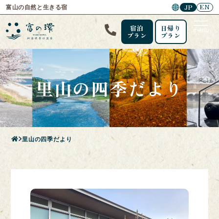
EN
JP
富山の自然と生きる宿
宿泊
日帰り
menu
プラン
プラン
里山の四季だより
里山の四季だより