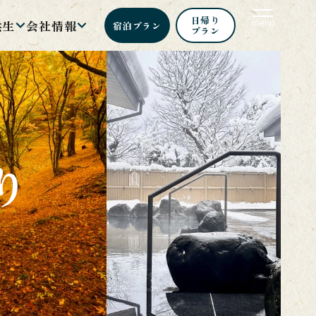
日帰り
共生
会社情報
menu
宿泊
プラン
プラン
り