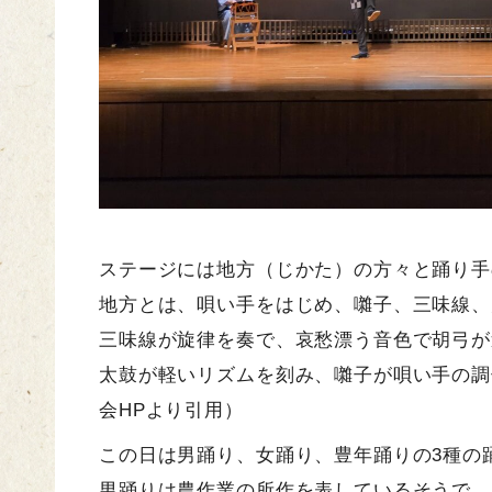
ステージには地方（じかた）の方々と踊り手
地方とは、唄い手をはじめ、囃子、三味線、
三味線が旋律を奏で、哀愁漂う音色で胡弓が
太鼓が軽いリズムを刻み、囃子が唄い手の調
会HPより引用）
この日は男踊り、女踊り、豊年踊りの3種の
男踊りは農作業の所作を表しているそうで、