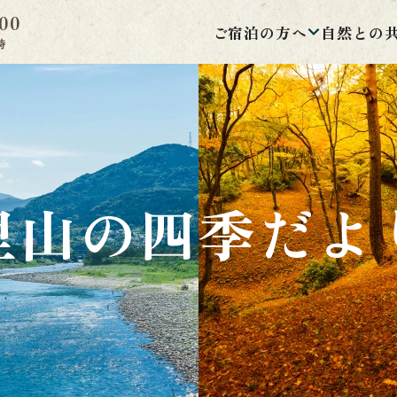
00
ご宿泊の方へ
自然との
時
里山の四季だよ